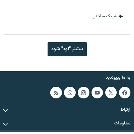
شریک ساختن
بیشتر "لود" شود
به ما بپیوندید
ارتباط
معلومات