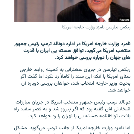
تماس
صفحه پشتو
ریکس تیلرسن نامزد وزارت خارجه امریکا
Azadi English
نامزد وزارت خارجه امریکا در اداره دونالد ترمپ رئیس جمهور
به ما بپیوندید
منتخب امریکا می‌گوید، توافق هسته یی ایران با قدرت
های جهان را دوباره بررسی خواهد کرد.
ریکس تیلرسن در جریان سخنرانی به کمیته روابط خارجی
همۀ سایت‌های رادیو آزادی/ رادیو اروپای آزاد
سنای امریکا با آنکه این سند را کاملاً رد نکرد اما گفت اگر
بحیث وزیر خارجه انتخاب شد، خواهان بررسی دوباره آن
خواهد شد.
دونالد ترمپ رئیس جمهور منتخب امریکا در جریان مبارزات
انتخاباتی اش گفته بود که اگر پیروز شد و به قصر سفید راه
یافت، توافقنامه هسته یی با تهران را رد خواهد کرد.
اما نامزد وزارت خارجه امریکا از جانب ترمپ می‌گوید، مشکل