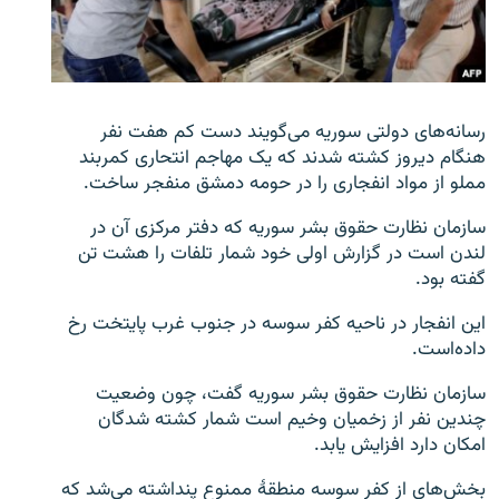
تماس
صفحه پشتو
Azadi English
رسانه‌های دولتی سوریه می‌گویند دست کم هفت نفر
هنگام دیروز کشته شدند که یک مهاجم انتحاری کمربند
به ما بپیوندید
مملو از مواد انفجاری را در حومه دمشق منفجر ساخت.
سازمان نظارت حقوق بشر سوریه که دفتر مرکزی آن در
لندن است در گزارش اولی خود شمار تلفات را هشت تن
گفته بود.
همۀ سایت‌های رادیو آزادی/ رادیو اروپای آزاد
این انفجار در ناحیه کفر سوسه در جنوب غرب پایتخت رخ
داده‌است.
سازمان نظارت حقوق بشر سوریه گفت، چون وضعیت
چندین نفر از زخمیان وخیم است شمار کشته شدگان
امکان دارد افزایش یابد.
بخش‌های از کفر سوسه منطقۀ ممنوع پنداشته می‌شد که