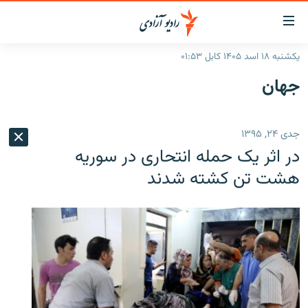
ینک‌های
ابل
سترسی
یکشنبه ۱۸ اسد ۱۴۰۵ کابل ۰۱:۵۳
ازگشت
صفحه نخست
جهان
ه
گزارش‌ها
تن
صلی
خبرها
افغانستان
جدی ۲۴, ۱۳۹۵
ازگشت
جدول نشرات
منطقه
افغانستان
ه
در اثر یک حمله انتحاری در سوریه
نوی
مصاحبه‌ها
جهان
شرق میانه
هشت تن کشته شدند
صلی
برنامه‌ها
جهان
راجعه
ه
مجموعه تصویری
فحه
ورزش
ستجو
بحران مهاجرت
'کووید-۱۹'