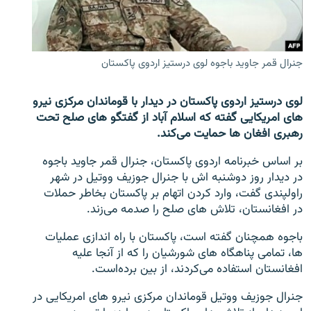
تماس
صفحه پشتو
جنرال قمر جاوید باجوه لوی درستیز اردوی پاکستان
Azadi English
لوی درستیز اردوی پاکستان در دیدار با قوماندان مرکزی نیرو
به ما بپیوندید
های امریکایی گفته که اسلام آباد از گفتگو های صلح تحت
رهبری افغان ها حمایت می‌کند.
بر اساس خبرنامه اردوی پاکستان، جنرال قمر جاوید باجوه
همۀ سایت‌های رادیو آزادی/ رادیو اروپای آزاد
در دیدار روز دوشنبه اش با جنرال جوزیف ووتیل در شهر
راولپندی گفت، وارد کردن اتهام بر پاکستان بخاطر حملات
در افغانستان، تلاش های صلح را صدمه می‌زند.
باجوه همچنان گفته است، پاکستان با راه اندازی عملیات
ها، تمامی پناهگاه های شورشیان را که از آنجا علیه
افغانستان استفاده می‌کردند، از بین برده‌است.
جنرال جوزیف ووتیل قوماندان مرکزی نیرو های امریکایی در