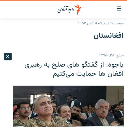
ینک‌های
ابل
سترسی
جمعه ۱۶ اسد ۱۴۰۵ کابل ۱۱:۵۲
ازگشت
صفحه نخست
افغانستان
ه
گزارش‌ها
تن
صلی
خبرها
افغانستان
جدی ۲۸, ۱۳۹۵
ازگشت
جدول نشرات
منطقه
افغانستان
ه
باجوه: از گفتگو های صلح به رهبری
نوی
مصاحبه‌ها
جهان
شرق میانه
افغان ها حمایت می‌کنیم
صلی
برنامه‌ها
جهان
راجعه
ه
مجموعه تصویری
فحه
ورزش
ستجو
بحران مهاجرت
'کووید-۱۹'