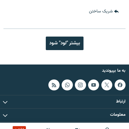
شریک ساختن
بیشتر "لود" شود
به ما بپیوندید
ارتباط
معلومات