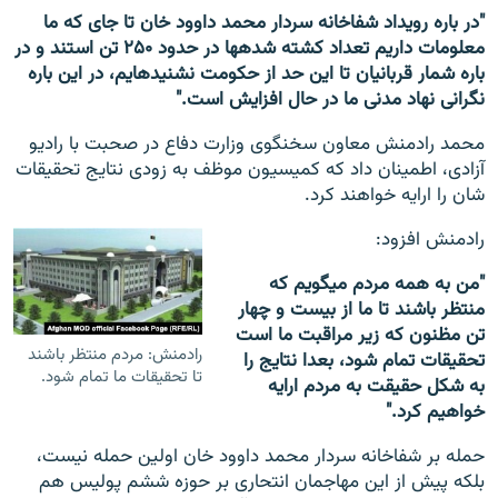
"در باره رویداد شفاخانه سردار محمد داوود خان تا جای که ما
معلومات داریم تعداد کشته شده‎ها در حدود ۲۵۰ تن استند و در
باره شمار قربانیان تا این حد از حکومت نشنیده‎ایم، در این باره
نگرانی نهاد مدنی ما در حال افزایش است."
محمد رادمنش معاون سخنگوی وزارت دفاع در صحبت با رادیو
آزادی، اطمینان داد که کمیسیون موظف به زودی نتایج تحقیقات
شان را ارایه خواهند کرد.
رادمنش افزود:
"من به همه مردم می‎گویم که
منتظر باشند تا ما از بیست و چهار
تن مظنون که زیر مراقبت ما است
رادمنش: مردم منتظر باشند
تحقیقات تمام شود، بعدا نتایج را
تا تحقیقات ما تمام شود.
به شکل حقیقت به مردم ارایه
خواهیم کرد."
حمله بر شفاخانه سردار محمد داوود خان اولین حمله نیست،
بلکه پیش از این مهاجمان انتحاری بر حوزه ششم پولیس هم