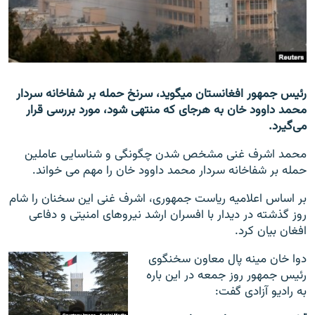
تماس
صفحه پشتو
Azadi English
رئیس جمهور افغانستان می‎گوید، سرنخ حمله بر شفاخانه سردار
محمد داوود خان به هرجای که منتهی شود، مورد بررسی قرار
به ما بپیوندید
می‌گیرد.
محمد اشرف غنی مشخص شدن چگونگی و شناسایی عاملین
حمله بر شفاخانه سردار محمد داوود خان را مهم می خواند.
همۀ سایت‌های رادیو آزادی/ رادیو اروپای آزاد
بر اساس اعلامیه ریاست جمهوری، اشرف غنی این سخنان را شام
روز گذشته در دیدار با افسران ارشد نیروهای امنیتی و دفاعی
افغان بیان کرد.
دوا خان مینه پال معاون سخنگوی
رئیس جمهور روز جمعه در این باره
به رادیو آزادی گفت: