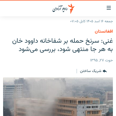
ینک‌های
ابل
سترسی
جمعه ۱۶ اسد ۱۴۰۵ کابل ۰۷:۰۵
ازگشت
صفحه نخست
افغانستان
ه
گزارش‌ها
غنی: سرنخ حمله بر شفاخانه داوود خان
تن
صلی
خبرها
افغانستان
به هر جا منتهی شود، بررسی می‌شود
ازگشت
جدول نشرات
منطقه
افغانستان
ه
حوت ۲۷, ۱۳۹۵
نوی
مصاحبه‌ها
جهان
شرق میانه
صلی
شریک ساختن
برنامه‌ها
جهان
راجعه
ه
مجموعه تصویری
فحه
ورزش
ستجو
بحران مهاجرت
'کووید-۱۹'