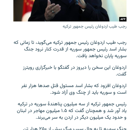
تماس
صفحه پشتو
رجب طیب اردوغان رئیس جمهور ترکیه
Azadi English
رجب طیب اردوغان رئیس جمهور ترکیه می‌گوید، تا زمانی که
به ما بپیوندید
بشار اسد رئیس جمهور سوریه از قدرت کنار نرود جنگ
سوریه پایان نخواهد یافت.
اردوغان این سخن را دیروز در گفتگو با خبرگزاری رویترز
همۀ سایت‌های رادیو آزادی/ رادیو اروپای آزاد
گفت.
اردوغان افزود که بشار اسد مسئول قتل صد‌ها هزار نفر
است و سوریه باید از چنگ وی آزاد شود.
رئیس جمهور ترکیه از سه میلیون پناهندۀ سوریه در ترکیه
یاد آور شد و همچنان گفت که ۱.۵ میلیون مهاجر در لبنان
و حدود یک میلیون دیگر در اردن به سر می‌برند.
جنگ سوریه تا به حال سبب مرگ بیش از ۲۵۰ هزار تن