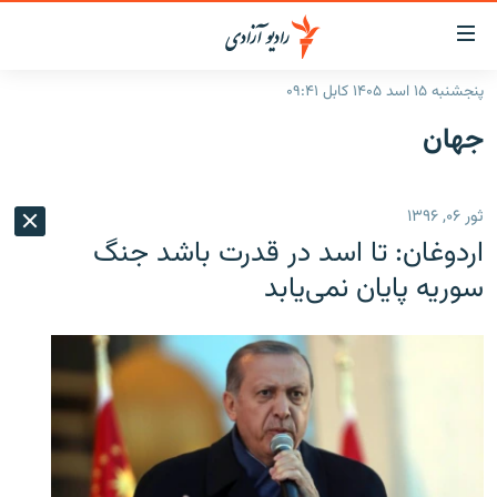
ینک‌های
ابل
سترسی
پنجشنبه ۱۵ اسد ۱۴۰۵ کابل ۰۹:۴۱
ازگشت
صفحه نخست
جهان
ه
گزارش‌ها
تن
صلی
خبرها
افغانستان
ثور ۰۶, ۱۳۹۶
ازگشت
جدول نشرات
منطقه
افغانستان
ه
اردوغان: تا اسد در قدرت باشد جنگ
نوی
مصاحبه‌ها
جهان
شرق میانه
سوریه پایان نمی‌یابد
صلی
برنامه‌ها
جهان
راجعه
ه
مجموعه تصویری
فحه
ورزش
ستجو
بحران مهاجرت
'کووید-۱۹'