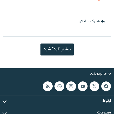
شریک ساختن
بیشتر "لود" شود
به ما بپیوندید
ارتباط
معلومات