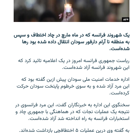
تماس
صفحه پشتو
Azadi English
یک شهروند فرانسه که در ماه مارچ در چاد اختطاف و سپس
به منطقه نا آرام دارفور سودان انتقال داده شده بود رها
به ما بپیوندید
شده‌است.
ریاست جمهوری فرانسه امروز در یک اعلامیه تائید کرد که
این شهروند فرانسه آزاد شده‌است.
همۀ سایت‌های رادیو آزادی/ رادیو اروپای آزاد
اداره خدمات امنیت ملی سودان پیش ازین گفته بود که
این مرد آزاد شده و به سوی خرطوم پایتخت سودان حرکت
کرده‌است.
سخنگوی این اداره به خبرنگاران گفت، این مرد فرانسوی در
نتیجه یک عملیات نجات که در هماهنگی با جمهوری چاد و
استخبارات فرانسه به راه انداخته شد آزاد شده‌است.
به گفته وی درین عملیات ۵ اختطافچی بازداشت شده‌اند.