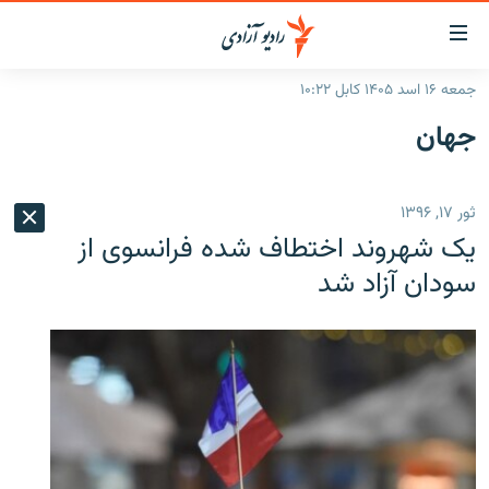
ینک‌های
ابل
سترسی
جمعه ۱۶ اسد ۱۴۰۵ کابل ۱۰:۲۲
ازگشت
صفحه نخست
جهان
ه
گزارش‌ها
تن
صلی
خبرها
افغانستان
ثور ۱۷, ۱۳۹۶
ازگشت
جدول نشرات
منطقه
افغانستان
ه
یک شهروند اختطاف شده فرانسوی از
نوی
مصاحبه‌ها
جهان
شرق میانه
سودان آزاد شد
صلی
برنامه‌ها
جهان
راجعه
ه
مجموعه تصویری
فحه
ورزش
ستجو
بحران مهاجرت
'کووید-۱۹'