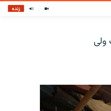
زنده
 ولی