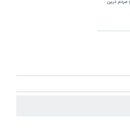
ته شده که جنگ در افغانستان باید ختم شود و بر نقش رسانه‎ها و مردم درین