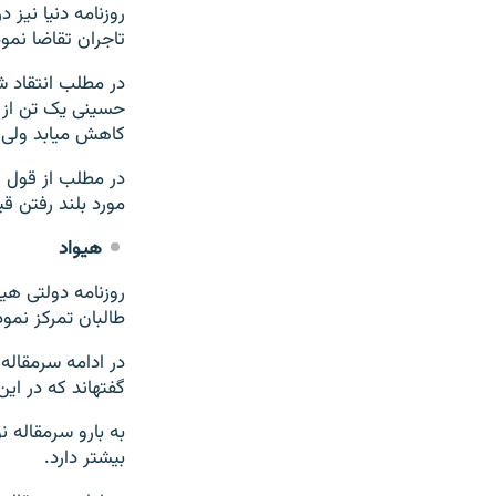
تاجران تقاضا نموده‎‎اند تا نرخ مواد اولیه را در بازارها کنترول نمایند و آن ر
حسینی یک تن از 
کاهش میابد ولی د
در مطلب از قول ا
مورد بلند رفتن ق
هیواد
روزنامه دولتی هی
طالبان تمرکز نموده‎ا
گفته‎اند که در این ماه به حملات شان شدت می‎بخشند.
به بارو سرمقاله 
بیشتر دارد.