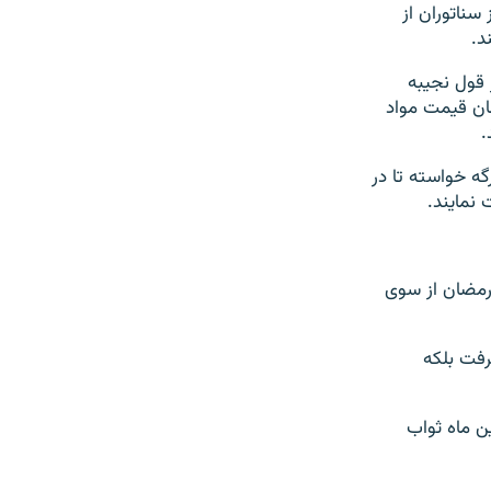
داده و نوشته‎است که برخی از سناتوران از
ضان قیمت‎ها مواد اولیه بلند رفته‎است و از قول نجیبه
ان قیمت مواد
.
گه خواسته تا در
نمایند.
 رمضان از سوی
را نپذیرفت بلکه
ن ماه ثواب