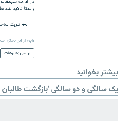
راستا تاکید شده‎است.
شریک ساخت
راپور از این بخش اس
صفحه پشتو
بررسی مطبوعات
Azadi English
بیشتر بخوانید
به ما بپیوندید
یک سالگی و دو سالگی 'بازگشت طالبان ب
همۀ سایت‌های رادیو آزادی/ رادیو
اروپای آزاد