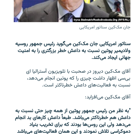
تماس
صفحه پشتو
جان مک‌کین سناتور امریکایی
Azadi English
سناتور امریکایی جان مک‌کین می‌گوید رئیس جمهور روسیه
به ما بپیوندید
ولادیمیر پوتین نسبت به داعش خطر بزرگتری را به امنیت
جهانی ایجاد می‌کند.
آقای مک‌کین دیروز در صحبت با تلویزیون آسترالیا ای
همۀ سایت‌های رادیو آزادی/ رادیو اروپای آزاد
بی‌سی اظهار داشت چیزی را که پوتین انجام می‌دهد،
نسبت به فعالیت‌های داعش خطرناکتر است.
آقای مک‌کین می‌افزاید:
"به نظر من رئیس جمهور پوتین از همه چیز حتی نسبت به
داعش هم خطرناکتر می‌باشد. طبعاً داعش کارهای بد انجام
می‌دهد ولی این روس‌ها بودند که برای تخریب بنیاد
دموکراسی تلاش نمودند و این همان فعالیت‌های می‌باشد