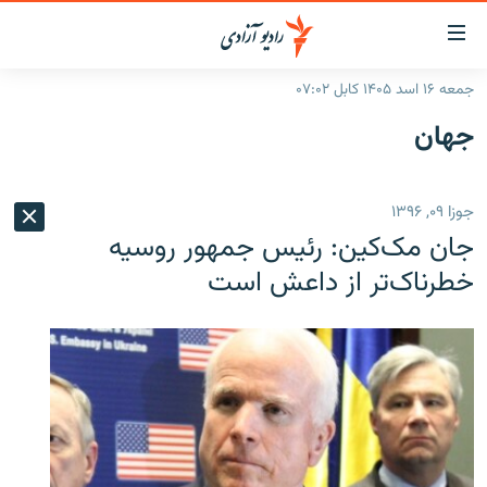
ینک‌های
ابل
سترسی
جمعه ۱۶ اسد ۱۴۰۵ کابل ۰۷:۰۲
ازگشت
صفحه نخست
جهان
ه
گزارش‌ها
تن
صلی
خبرها
افغانستان
جوزا ۰۹, ۱۳۹۶
ازگشت
جدول نشرات
منطقه
افغانستان
ه
جان مک‌کین: رئیس جمهور روسیه
نوی
مصاحبه‌ها
جهان
شرق میانه
خطرناک‌تر از داعش است
صلی
برنامه‌ها
جهان
راجعه
ه
مجموعه تصویری
فحه
ورزش
ستجو
بحران مهاجرت
'کووید-۱۹'