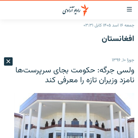
ینک‌های
ابل
سترسی
جمعه ۱۶ اسد ۱۴۰۵ کابل ۰۳:۳۱
ازگشت
صفحه نخست
افغانستان
ه
گزارش‌ها
تن
صلی
خبرها
افغانستان
جوزا ۱۰, ۱۳۹۶
ازگشت
جدول نشرات
منطقه
افغانستان
ه
ولسی جرگه: حکومت بجای سرپرست‌ها
نوی
مصاحبه‌ها
جهان
شرق میانه
نامزد وزیران تازه را معرفی کند
صلی
برنامه‌ها
جهان
راجعه
ه
مجموعه تصویری
فحه
ورزش
ستجو
بحران مهاجرت
'کووید-۱۹'