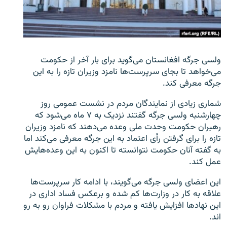
تماس
صفحه پشتو
Azadi English
ولسی جرگه افغانستان می‌گوید برای بار آخر از حکومت
می‌خواهد تا بجای سرپرست‌ها نامزد وزیران تازه را به این
به ما بپیوندید
جرگه معرفی کند.
شماری زیادی از نمایندگان مردم در نشست عمومی روز
چهارشنبه ولسی جرگه گفتند نزدیک به ۷ ماه می‌شود که
رهبران حکومت وحدت ملی وعده می‌دهند که نامزد وزیران
همۀ سایت‌های رادیو آزادی/ رادیو اروپای آزاد
تازه را برای گرفتن رأی اعتماد به این جرگه معرفی می‌کند اما
به گفته آنان حکومت نتوانسته تا اکنون به این وعده‌هایش
عمل کند.
این اعضای ولسی جرگه می‌گویند، با ادامه کار سرپرست‌ها
علاقه به کار در وزارت‌ها کم شده و برعکس فساد اداری در
این نهاد‌ها افزایش یافته و مردم با مشکلات فراوان رو به رو
اند.