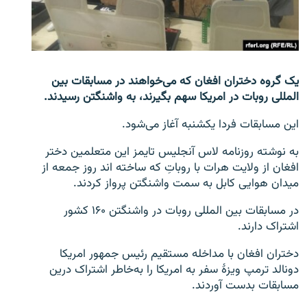
تماس
صفحه پشتو
Azadi English
یک گروه دختران افغان که می‌خواهند در مسابقات بین
المللی روبات در امریکا سهم بگیرند، به واشنگتن رسیدند.
به ما بپیوندید
این مسابقات فردا یکشنبه آغاز می‌شود.
به نوشته روزنامه لاس آنجلیس تایمز این متعلمین دختر
افغان از ولایت هرات با روبات‌ِ که ساخته اند روز جمعه از
همۀ سایت‌های رادیو آزادی/ رادیو اروپای آزاد
میدان هوایی کابل به سمت واشنگتن پرواز کردند.
در مسابقات بین المللی روبات در واشنگتن ۱۶۰ کشور
اشتراک دارند.
دختران افغان با مداخله مستقیم رئیس جمهور امریکا
دونالد ترمپ ویزۀ سفر به امریکا را به‌خاطر اشتراک درین
مسابقات بدست آوردند.