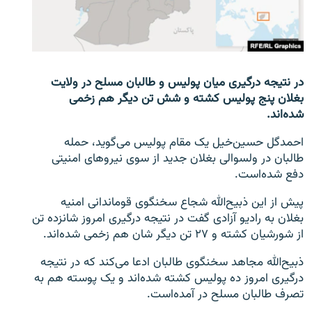
تماس
صفحه پشتو
Azadi English
در نتیجه درگیری میان پولیس و طالبان مسلح در ولایت
بغلان پنج پولیس کشته و شش تن دیگر هم زخمی
به ما بپیوندید
شده‌اند.
احمدگل حسین‌خیل یک مقام پولیس می‌گوید، حمله
طالبان در ولسوالی بغلان جدید از سوی نیروهای امنیتی
دفع شده‌است.
همۀ سایت‌های رادیو آزادی/ رادیو اروپای آزاد
پیش از این ذبیح‌الله شجاع سخنگوی قوماندانی امنیه
بغلان به رادیو آزادی گفت در نتیجه درگیری امروز شانزده تن
از شورشیان کشته و ۲۷ تن دیگر شان هم زخمی شده‌اند.
ذبیح‌الله مجاهد سخنگوی طالبان ادعا می‌کند که در نتیجه
درگیری امروز ده پولیس کشته شده‌اند و یک پوسته هم به
تصرف طالبان مسلح در آمده‌است.