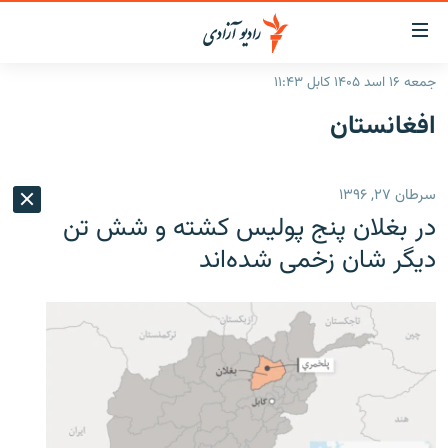
ینک‌های
ابل
سترسی
جمعه ۱۶ اسد ۱۴۰۵ کابل ۱۱:۴۳
ازگشت
صفحه نخست
افغانستان
ه
گزارش‌ها
تن
صلی
خبرها
افغانستان
سرطان ۲۷, ۱۳۹۶
ازگشت
جدول نشرات
منطقه
افغانستان
ه
در بغلان پنج پولیس کشته و شش تن
نوی
مصاحبه‌ها
جهان
شرق میانه
دیگر شان زخمی شده‌اند
صلی
برنامه‌ها
جهان
راجعه
ه
مجموعه تصویری
فحه
ورزش
ستجو
بحران مهاجرت
'کووید-۱۹'