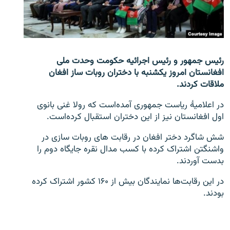
تماس
صفحه پشتو
Azadi English
رئیس جمهور و رئیس اجرائیه حکومت وحدت ملی
افغانستان امروز یکشنبه با دختران روبات ساز افغان
به ما بپیوندید
ملاقات کردند.
در اعلامیۀ ریاست جمهوری آمده‌است که رولا غنی بانوی
اول افغانستان نیز از این دختران استقبال کرده‌است.
همۀ سایت‌های رادیو آزادی/ رادیو اروپای آزاد
شش شاگرد دختر افغان در رقابت های روبات سازی در
واشنگتن اشتراک کرده با کسب مدال نقره جایگاه دوم را
بدست آوردند.
در این رقابت‌ها نمایندگان بیش از ۱۶۰ کشور اشتراک کرده
بودند.