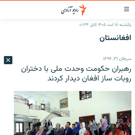
ینک‌های
ابل
سترسی
یکشنبه ۱۸ اسد ۱۴۰۵ کابل ۰۱:۳۴
ازگشت
صفحه نخست
افغانستان
ه
گزارش‌ها
تن
صلی
خبرها
افغانستان
سرطان ۳۱, ۱۳۹۶
ازگشت
جدول نشرات
منطقه
افغانستان
ه
رهبران حکومت وحدت ملی با دختران
نوی
مصاحبه‌ها
جهان
شرق میانه
روبات ساز افغان دیدار کردند
صلی
برنامه‌ها
جهان
راجعه
ه
مجموعه تصویری
فحه
ورزش
ستجو
بحران مهاجرت
'کووید-۱۹'