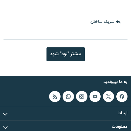
شریک ساختن
بیشتر "لود" شود
به ما بپیوندید
ارتباط
معلومات