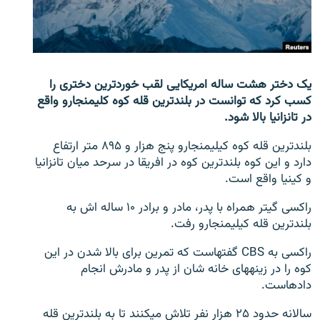
تماس
صفحه پشتو
Azadi English
یک دختر هشت ساله امریکایی لقب خوردترین دختری را
کسب کرد که توانست در بلندترین قله کوه کلیمنجارو واقع
به ما بپیوندید
در تانزانیا بالا شود.
بلندترین قله کوه کیلیمنجارو پنج هزار و ۸۹۵ متر ارتفاع
دارد و این کوه بلندترین کوه در افریقا در سرحد میان تانزانیا
و کینیا واقع است.
همۀ سایت‌های رادیو آزادی/ رادیو اروپای آزاد
راکسی گیتر همراه با پدر، مادر و برادر ۱۰ ساله اش به
بلندترین قله کیلیمنجارو رفت.
راکسی به CBS گفته‎است که تمرین برای بالا شدن در این
کوه را در زینه‎های خانه شان از پدر و مادرش انجام
داده‎است.
سالانه حدود ۲۵ هزار نفر تلاش می‎کنند تا به بلندترین قله