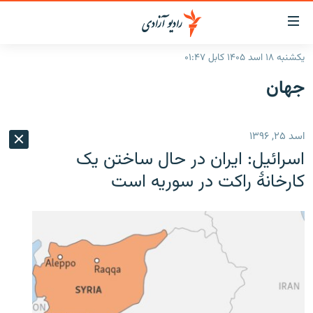
ینک‌های
ابل
سترسی
یکشنبه ۱۸ اسد ۱۴۰۵ کابل ۰۱:۴۷
ازگشت
صفحه نخست
جهان
ه
گزارش‌ها
تن
صلی
خبرها
افغانستان
اسد ۲۵, ۱۳۹۶
ازگشت
جدول نشرات
منطقه
افغانستان
ه
اسرائیل: ایران در حال ساختن یک
نوی
مصاحبه‌ها
جهان
شرق میانه
کارخانۀ راکت‌ در سوریه است
صلی
برنامه‌ها
جهان
راجعه
ه
مجموعه تصویری
فحه
ورزش
ستجو
بحران مهاجرت
'کووید-۱۹'