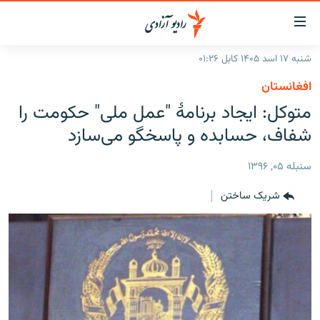
ینک‌های
ابل
سترسی
شنبه ۱۷ اسد ۱۴۰۵ کابل ۰۱:۲۶
ازگشت
صفحه نخست
افغانستان
ه
گزارش‌ها
متوکل: ایجاد برنامۀ "عمل ملی" حکومت را
تن
صلی
خبرها
افغانستان
شفاف، حسابده و پاسخگو می‌سازد
ازگشت
جدول نشرات
منطقه
افغانستان
ه
سنبله ۰۵, ۱۳۹۶
نوی
مصاحبه‌ها
جهان
شرق میانه
صلی
شریک ساختن
برنامه‌ها
جهان
راجعه
ه
مجموعه تصویری
فحه
ورزش
ستجو
بحران مهاجرت
'کووید-۱۹'