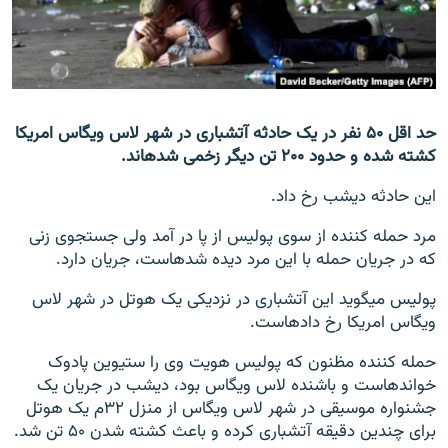
تماس
صفحه پشتو
Azadi English
حد اقل ۵۰ نفر در یک حادثه آتشباری در شهر لاس ویگاس امریکا
کشته شده و حدود ۲۰۰ تن دیگر زخمی شده‎اند.
به ما بپیوندید
این حادثه دیشب رخ داد.
مرد حمله کننده از سوی پولیس از پا در آمد ولی جستجوی زنی
همۀ سایت‌های رادیو آزادی/ رادیو اروپای آزاد
که در جریان حمله با این مرد دیده شده‎است، جریان دارد.
پولیس می‎گوید این آتشباری در نزدیکی یک هوتل در شهر لاس
ویگاس امریکا رخ داده‎است.
حمله کننده مظنون که پولیس هویت وی را ستیوین پادوک
خوانده‎است و باشنده لاس ویگاس بود، دیشب در جریان یک
جشنواره موسیقی در شهر لاس ویگاس از منزل ۳۲م یک هوتل
برای چندین دقیقه آتشباری کرده و باعث کشته شدن ۵۰ تن شد.