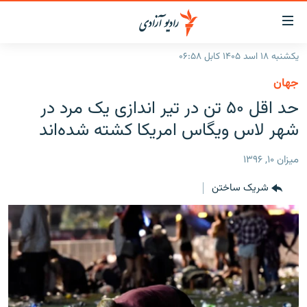
ینک‌های
ابل
سترسی
یکشنبه ۱۸ اسد ۱۴۰۵ کابل ۰۶:۵۸
ازگشت
صفحه نخست
جهان
ه
گزارش‌ها
حد اقل ۵۰ تن در تیر اندازی یک مرد در
تن
صلی
خبرها
افغانستان
شهر لاس ویگاس امریکا کشته شده‌اند
ازگشت
جدول نشرات
منطقه
افغانستان
ه
ميزان ۱۰, ۱۳۹۶
نوی
مصاحبه‌ها
جهان
شرق میانه
صلی
شریک ساختن
برنامه‌ها
جهان
راجعه
ه
مجموعه تصویری
فحه
ورزش
ستجو
بحران مهاجرت
'کووید-۱۹'