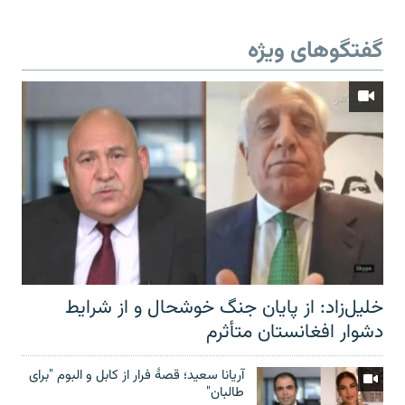
گفتگوهای ویژه
خلیل‌زاد: از پایان جنگ خوشحال و از شرایط
دشوار افغانستان متأثرم
آریانا سعید؛ قصۀ فرار از کابل و البوم "برای
طالبان"