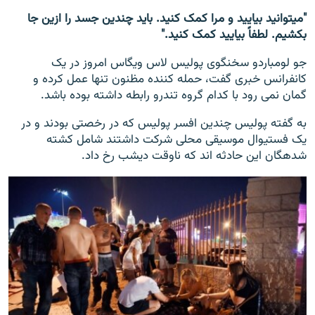
"می‎توانید بیایید و مرا کمک کنید. باید چندین جسد را ازین جا
بکشیم. لطفاً بیایید کمک کنید."
جو لومباردو سخنگوی پولیس لاس ویگاس امروز در یک
کانفرانس خبری گفت، حمله کننده مظنون تنها عمل کرده و
گمان نمی رود با کدام گروه تندرو رابطه داشته بوده باشد.
به گفته پولیس چندین افسر پولیس که در رخصتی بودند و در
یک فستیوال موسیقی محلی شرکت داشتند شامل کشته
شده‎گان این حادثه اند که ناوقت دیشب رخ داد.