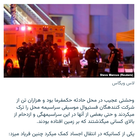
لاس ویگاس
وحشتی عجیب در محل حادثه حکمفرما بود و هزاران تن از
شرکت کننده‎گان فستیوال موسیقی سراسیمه محل را ترک
می‎کردند و حتی بعضی از آن‎ها در این سراسیمه‎گی و ازدحام از
بالای کسانی می‎گذشتند که بر زمین افتاده بودند.
یکی از کسانی‎که در انتقال اجساد کمک می‎کرد چنین فریاد می‎زد: