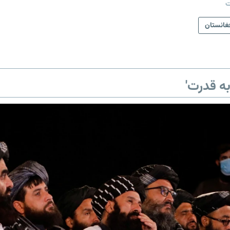
ت
غانستان
ه قدرت'