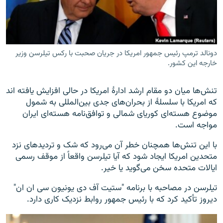
تماس
صفحه پشتو
Azadi English
دونالد ترمپ رئیس جمهور امریکا در جریان صحبت با رکس تیلرسن وزیر
خارجه این کشور.
به ما بپیوندید
تنش‌ها میان دو مقام ارشد ادارۀ امریکا در حالی افزایش یافته اند
که امریکا با سلسلۀ از بحران‌های جدی بین‌المللی به شمول
موضوع هسته‌ای کوریای شمالی و توافق‌نامه هسته‌ای ایران
مواجه است.
همۀ سایت‌های رادیو آزادی/ رادیو اروپای آزاد
با این تنش‌ها همچنان خطر آن می‌رود که شک و تردیدهای نزد
متحدین امریکا ایجاد شود که آیا تیلرسن واقعاً از موقف رسمی
ایالات متحده سخن می‌گوید یا خیر.
تیلرسن در مصاحبه با برنامه "ستیت آف دی یونیون سی ان ان"
دیروز تأکید کرد که با رئیس جمهور روابط نزدیک کاری دارد.