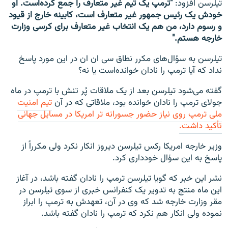
تیلرسن افزود:
"ترمپ یک تیم غیر متعارف را جمع کرده‌است. او
خودش یک رئیس جمهور غیر متعارف است، کابینه خارج از قیود
و رسوم دارد، من هم یک انتخاب غیر متعارف برای کرسی وزارت
خارجه هستم."
تیلرسن به سؤال‌های مکرر نطاق سی ان ان در این مورد پاسخ
نداد که آیا ترمپ را نادان خوانده‌است یا نه؟
گفته می‌شود تیلرسن بعد از یک ملاقات پُر تنش با ترمپ در ماه
جولای ترمپ را نادان خوانده بود، ملاقاتی که در آن
تیم امنیت
ملی ترمپ روی نیاز حضور جسورانه تر امریکا در مسایل جهانی
تأکید داشت.
وزیر خارجه امریکا رکس تیلرسن دیروز انکار نکرد ولی مکرراً از
پاسخ به این سؤال خودداری کرد.
نشر این خبر که گویا تیلرسن ترمپ را نادان گفته باشد، در آغاز
این ماه منتج به تدویر یک کنفرانس خبری از سوی تیلرسن در
مقر وزارت خارجه شد که وی در آن، تعهدش به ترمپ را ابراز
نموده ولی انکار هم نکرد که ترمپ را نادان گفته باشد.