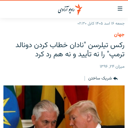
ینک‌های
ابل
سترسی
جمعه ۱۶ اسد ۱۴۰۵ کابل ۰۲:۳۰
ازگشت
صفحه نخست
جهان
ه
گزارش‌ها
رکس تیلرسن "نادان خطاب کردن دونالد
تن
صلی
خبرها
افغانستان
ترمپ" را نه تأیید و نه هم رد کرد
ازگشت
جدول نشرات
منطقه
افغانستان
ه
ميزان ۲۴, ۱۳۹۶
نوی
مصاحبه‌ها
جهان
شرق میانه
صلی
شریک ساختن
برنامه‌ها
جهان
راجعه
ه
مجموعه تصویری
فحه
ورزش
ستجو
بحران مهاجرت
'کووید-۱۹'