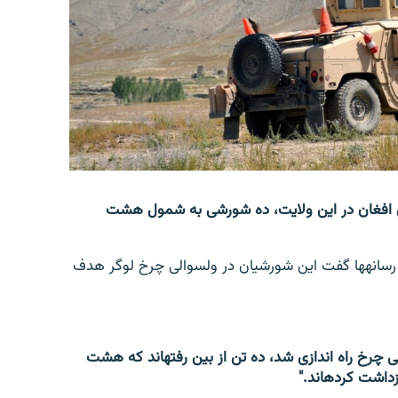
 مشترک نیروهای افغان در این ولایت، ده شورشی به شمول هشت
مل پاسوال عصمت الله علیزی شام دیروز "چهارشنبه" به رسانه‎ها گفت این شورشیان در ولسوالی چرخ لوگر هدف
"در عملیاتی که دیشب از سوی قطعه صفر یک در ولسوالی چرخ راه اندازی شد، ده تن از بین رفته‎اند که هشت
ت کرده‎اند."