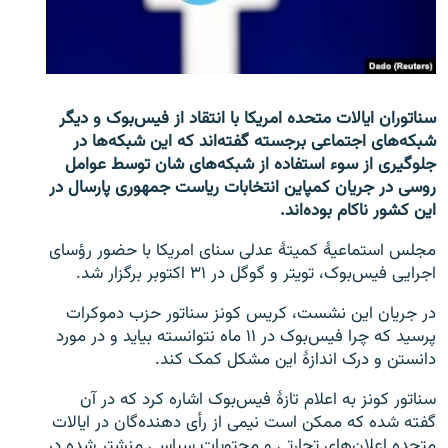
تماس
صفحه پشتو
Azadi English
سناتوران ایالات متحده امریکا با انتقاد از فیس‌بوک و دیگر
شبکه‌های اجتماعی برجسته گفته‌اند که این شبکه‌ها در
به ما بپیوندید
جلوگیری از سوء استفاده از شبکه‌های شان توسط عوامل
روسی در جریان کمپاین انتخابات ریاست جمهوری پارسال در
این کشور ناکام بوده‌اند.
مجلس استماعیۀ کمیتۀ عدلی سنای امریکا با حضور رؤسای
همۀ سایت‌های رادیو آزادی/ رادیو اروپای آزاد
اجرایی فیس‌بوک، تویتر و گوگل در ۳۱ اکتوبر برگزار شد.
در جریان این نشست، کریس کونز سناتور حزب دموکرات
پرسید که چرا فیس‌بوک در ۱۱ ماه نتوانسته بیاید و در مورد
دانستن و درک اندازۀ این مشکل کمک کند.
سناتور کونز به اعلام تازۀ فیس‌بوک اشاره کرد که در آن
گفته شده که ممکن است نیمی از رأی دهنده‌گان در ایالات
متحده اعلان‌های تجارتی و محتویات سیاسی منشتر شده در