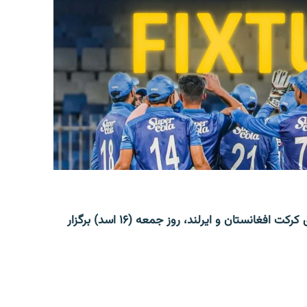
دومین دیدار از سلسلۀ پنج مسابقه یک‌روزه میان تیم‌های کرکت افغانستان و ایرلند، روز جمعه (۱۶ اسد) برگزار