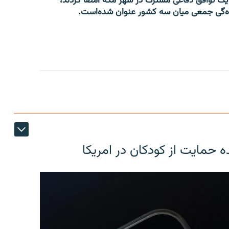
دی، پاکستان و ترکیه روز جمعه «۱۶ اسد» یک توافق دفاعی مشترک در شهر مکه امضا کردند،
نده‌گی جمعی میان سه کشور عنوان شده‌است.