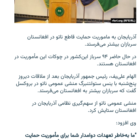
تماس
صفحه پشتو
Azadi English
آذربایجان به ماموریت حمایت قاطع ناتو در افغانستان
سربازان بیشتر می‌فرستد.
به ما بپیوندید
در حال حاضر ۹۴ سرباز این‌کشور در چوکات این مأموریت در
افغانستان هستند.
الهام علی‌یف، رئیس جمهور آذربایجان بعد از ملاقات دیروز
همۀ سایت‌های رادیو آزادی/ رادیو اروپای آزاد
پنج‌شنبه با ینس ستولتنبرگ منشی عمومی ناتو در بروکسل
گفت که سربازان بیشتر به افغانستان می‌فرستد.
منشی عمومی ناتو از سهم‌گیری نظامی آذربایجان در
افغانستان ستایش کرد.
وی افزود:
"ما به‌خاطر تعهدات دوامدار شما برای مأموریت حمایت