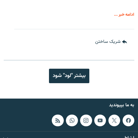
ادامه خبر ...
شریک ساختن
بیشتر "لود" شود
به ما بپیوندید