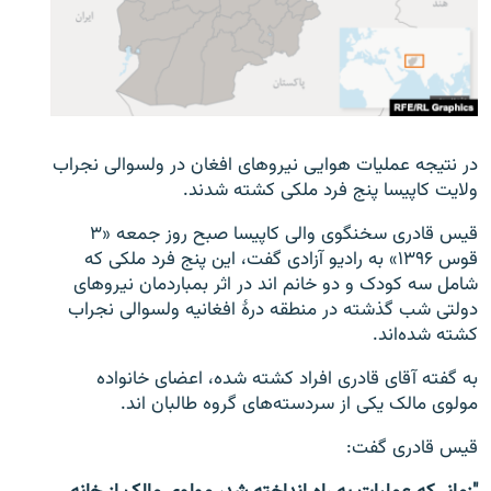
تماس
صفحه پشتو
Azadi English
در نتیجه عملیات هوایی نیروهای افغان در ولسوالی نجراب
به ما بپیوندید
ولایت کاپیسا پنج فرد ملکی کشته شدند.
قیس قادری سخنگوی والی کاپیسا صبح روز جمعه «۳
قوس ۱۳۹۶» به رادیو آزادی گفت، این پنج فرد ملکی که
همۀ سایت‌های رادیو آزادی/ رادیو اروپای آزاد
شامل سه کودک و دو خانم اند در اثر بمباردمان نیروهای
دولتی شب گذشته در منطقه درۀ افغانیه ولسوالی نجراب
کشته شده‌اند.
به گفته آقای قادری افراد کشته شده، اعضای خانواده
مولوی مالک یکی از سردسته‌های گروه طالبان اند.
قیس قادری گفت: