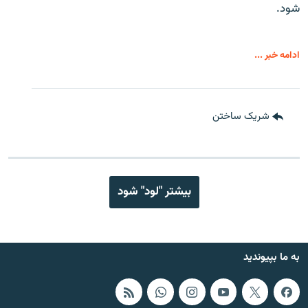
شود.
ادامه خبر ...
شریک ساختن
بیشتر "لود" شود
به ما بپیوندید