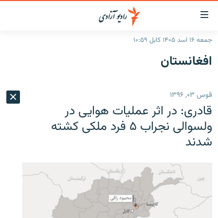
ینک‌های
ابل
سترسی
جمعه ۱۶ اسد ۱۴۰۵ کابل ۱۰:۵۹
ازگشت
صفحه نخست
افغانستان
ه
گزارش‌ها
تن
صلی
خبرها
افغانستان
قوس ۰۳, ۱۳۹۶
ازگشت
جدول نشرات
منطقه
افغانستان
ه
قادری: در اثر عملیات هوایی در
نوی
مصاحبه‌ها
جهان
شرق میانه
ولسوالی نجراب ۵ فرد ملکی کشته
صلی
شدند
برنامه‌ها
جهان
راجعه
ه
مجموعه تصویری
فحه
ورزش
ستجو
بحران مهاجرت
'کووید-۱۹'