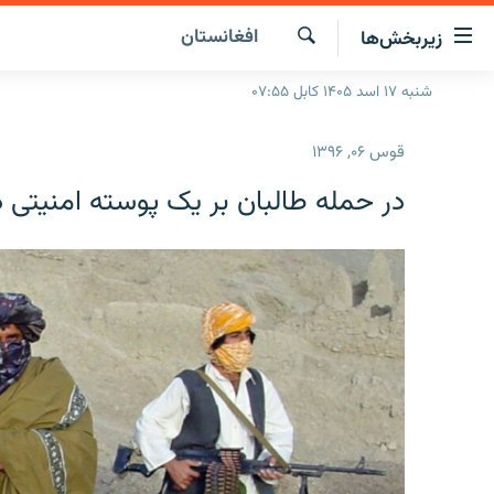
ینک‌های
افغانستان
زیربخش‌ها
ابل
سترسی
جستجو
شنبه ۱۷ اسد ۱۴۰۵ کابل ۰۷:۵۵
صفحه نخست
ازگشت
گزارش‌ها
ه
قوس ۰۶, ۱۳۹۶
تن
خبرها
افغانستان
صلی
در حمله طالبان بر یک پوسته امنیتی در نیمروز ۸ تن 
ازگشت
جدول نشرات
منطقه
افغانستان
ه
مصاحبه‌ها
جهان
شرق میانه
نوی
صلی
برنامه‌ها
جهان
راجعه
مجموعه تصویری
ه
فحه
ورزش
ستجو
بحران مهاجرت
'کووید-۱۹'