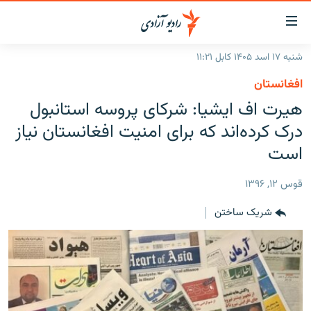
ینک‌های
ابل
سترسی
شنبه ۱۷ اسد ۱۴۰۵ کابل ۱۱:۲۱
ازگشت
صفحه نخست
افغانستان
ه
گزارش‌ها
هیرت اف ایشیا: شرکای پروسه استانبول
تن
صلی
خبرها
افغانستان
درک کرده‌اند که برای امنیت افغانستان نیاز
ازگشت
جدول نشرات
است
منطقه
افغانستان
ه
نوی
مصاحبه‌ها
جهان
شرق میانه
قوس ۱۲, ۱۳۹۶
صلی
برنامه‌ها
جهان
راجعه
شریک ساختن
ه
مجموعه تصویری
فحه
ورزش
ستجو
بحران مهاجرت
'کووید-۱۹'