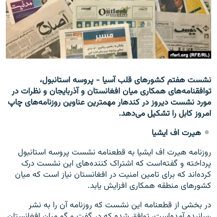
تماس
صفحه پشتو
Azadi English
به ما بپیوندید
نشست هفتم کشورهای قلب آسیا - پروسه استانبول،
توافقنامه‌های همکاری میان افغانستان و آذربایجان و نظرات در
مورد نشست دیروز در کندهار مهمترین عناوین روزنامه‌های چاپ
امروز کابل را تشکیل می‌دهد.
همۀ سایت‌های رادیو آزادی/ رادیو اروپای آزاد
هیرت اف ایشیا
روزنامه هیرت اف ایشیا به قطعنامه نشست پروسه استانبول
پرداخته و گفته‌است که اشتراک کننده‌های این نشست درک
کرده‌اند که برای تامین امنیت در افغانستان نیاز است که میان
کشورهای منطقه همکاری افزایش یابد.
در بخشی از قطعنامه این نشست که روزنامه آن را به نشر
رسانیده آمده‌است، توافق شده که در گفت و گو میان افغانستان