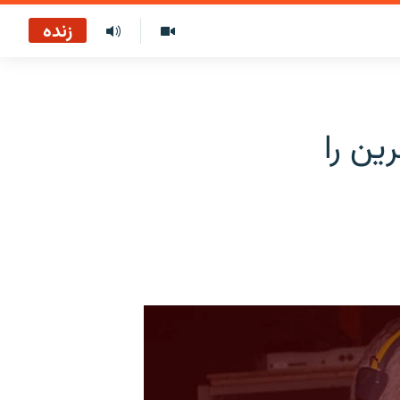
زنده
ین را