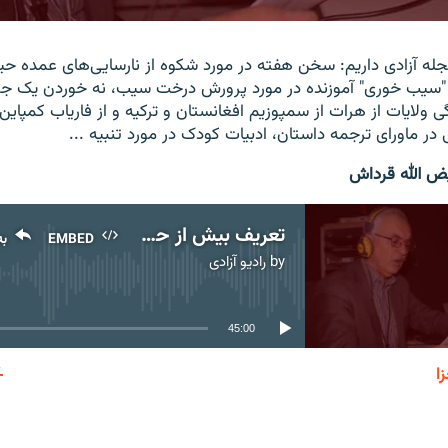
 مجله آزادی داریم: سخن هفته در مورد شکوه از نارسایی‌های عمده حیا
ن "سیب خوری" آموزنده در مورد پرورش درخت سیب، نه خوردن یک ج
ولایات از هرات از سمپوزیم افغانستان و ترکیه و از فاریاب کمپاین م
ر ماورای ترجمه داستان، ادبیات کودک در مورد تنبیه ...
یض الله قرداش
تعریف بیش از حد گذشته‌گان درد حاضرین را دوا نمی‌کند
EMBED
به
by
رادیو آزادی
No media source currently available
45:00
ا
EMBED
به اشتر