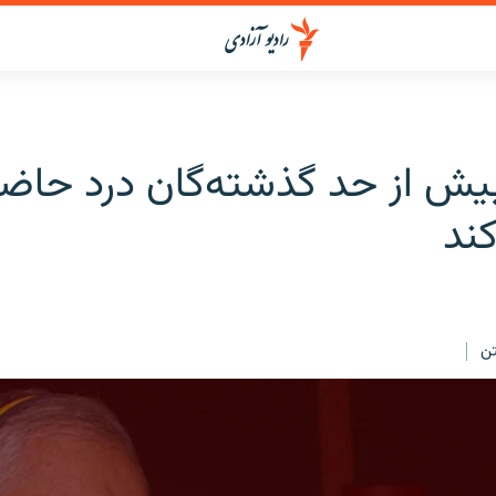
یش از حد گذشته‌گان درد حاضر
کند
ن