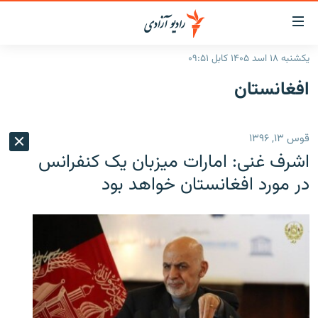
ینک‌های
ابل
سترسی
یکشنبه ۱۸ اسد ۱۴۰۵ کابل ۰۹:۵۱
ازگشت
صفحه نخست
افغانستان
ه
گزارش‌ها
تن
صلی
خبرها
افغانستان
قوس ۱۳, ۱۳۹۶
ازگشت
جدول نشرات
منطقه
افغانستان
ه
اشرف غنی: امارات میزبان یک کنفرانس
نوی
مصاحبه‌ها
جهان
شرق میانه
در مورد افغانستان خواهد بود
صلی
برنامه‌ها
جهان
راجعه
ه
مجموعه تصویری
فحه
ورزش
ستجو
بحران مهاجرت
'کووید-۱۹'