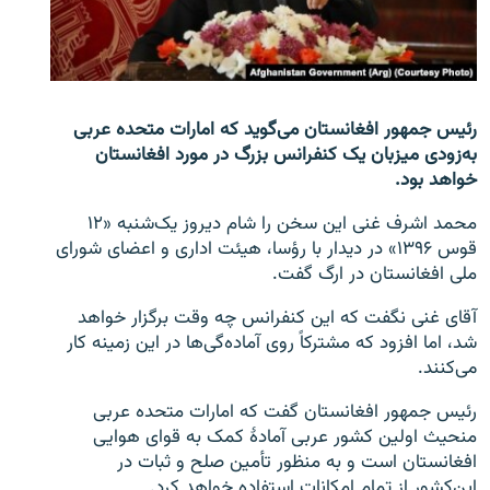
تماس
صفحه پشتو
Azadi English
رئیس جمهور افغانستان می‌گوید که امارات متحده عربی
به‌زودی میزبان یک کنفرانس بزرگ در مورد افغانستان
به ما بپیوندید
خواهد بود.
محمد اشرف غنی این سخن را شام دیروز یک‌شنبه «۱۲
قوس ۱۳۹۶» در دیدار با رؤسا، هیئت اداری و اعضای شورای
ملی افغانستان در ارگ گفت.
همۀ سایت‌های رادیو آزادی/ رادیو اروپای آزاد
آقای غنی نگفت که این کنفرانس چه وقت برگزار خواهد
شد، اما افزود که مشترکاً روی آماده‌گی‌ها در این زمینه کار
می‌کنند.
رئیس جمهور افغانستان گفت که امارات متحده عربی
منحیث اولین کشور عربی آمادۀ کمک به قوای هوایی
افغانستان است و به منظور تأمین صلح و ثبات در
این‌کشور از تمام امکانات استفاده خواهد کرد.