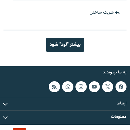
شریک ساختن
بیشتر "لود" شود
به ما بپیوندید
ارتباط
معلومات