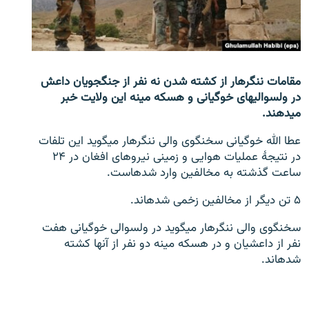
تماس
صفحه پشتو
Azadi English
مقامات ننگرهار از کشته شدن نه نفر از جنگجویان داعش
در ولسوالی‎های خوگیانی و هسکه مینه این ولایت خبر
به ما بپیوندید
می‎دهند.
عطا الله خوگیانی سخنگوی والی ننگرهار می‎گوید این تلفات
در نتیجۀ عملیات هوایی و زمینی نیروهای افغان در ۲۴
ساعت گذشته به مخالفین وارد شده‎است.
همۀ سایت‌های رادیو آزادی/ رادیو اروپای آزاد
۵ تن دیگر از مخالفین زخمی شده‎اند.
سخنگوی والی ننگرهار می‎گوید در ولسوالی خوگیانی هفت
نفر از داعشیان و در هسکه مینه دو نفر از آن‎ها کشته
شده‎اند.