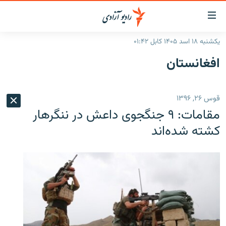
ینک‌های
ابل
سترسی
یکشنبه ۱۸ اسد ۱۴۰۵ کابل ۰۱:۴۲
ازگشت
صفحه نخست
افغانستان
ه
گزارش‌ها
تن
صلی
خبرها
افغانستان
قوس ۲۶, ۱۳۹۶
ازگشت
جدول نشرات
منطقه
افغانستان
ه
مقامات: ۹ جنگجوی داعش در ننگرهار
نوی
مصاحبه‌ها
جهان
شرق میانه
کشته شده‌اند
صلی
برنامه‌ها
جهان
راجعه
ه
مجموعه تصویری
فحه
ورزش
ستجو
بحران مهاجرت
'کووید-۱۹'