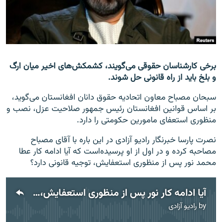
تماس
صفحه پشتو
Azadi English
برخی کارشناسان حقوقی می‌گویند، کشمکش‌های اخیر میان ارگ
و بلخ باید از راه قانونی حل شوند.
به ما بپیوندید
سبحان مصباح معاون اتحادیه حقوق دانان افغانستان می‌گوید،
بر اساس قوانین افغانستان رئیس جمهور صلاحیت عزل، نصب و
منظوری استعفای مامورین حکومتی را دارد.
همۀ سایت‌های رادیو آزادی/ رادیو اروپای آزاد
نصرت پارسا خبرنگار رادیو آزادی در این باره با آقای مصباح
مصاحبه کرده و در اول از او پرسیده‌است که آیا ادامه کار عطا
محمد نور پس از منظوری استعفایش، توجیه قانونی دارد؟
آیا ادامه کار نور پس از منظوری استعفایش، توجیه قانونی دارد؟
by
رادیو آزادی
No media source currently available