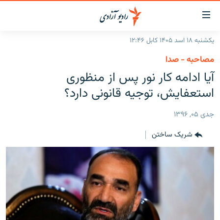
ینک‌های
ابل
سترسی
یکشنبه ۱۸ اسد ۱۴۰۵ کابل ۱۲:۴۶
ازگشت
صفحه نخست
مصاحبه - صدا
ه
گزارش‌ها
آیا ادامه کار نور پس از منظوری
تن
صلی
خبرها
افغانستان
استعفایش، توجیه قانونی دارد؟
ازگشت
جدول نشرات
منطقه
افغانستان
ه
جدی ۰۵, ۱۳۹۶
نوی
مصاحبه‌ها
جهان
شرق میانه
صلی
شریک ساختن
برنامه‌ها
جهان
راجعه
ه
مجموعه تصویری
فحه
ورزش
ستجو
بحران مهاجرت
'کووید-۱۹'