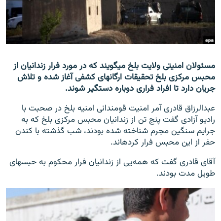
تماس
صفحه پشتو
Azadi English
مسئولان امنیتی ولایت بلخ می‎گویند که در مورد فرار زندانیان از
محبس مرکزی بلخ تحقیقات ارگان‎های کشفی آغاز شده و تلاش
به ما بپیوندید
جریان دارد تا افراد فراری دوباره دستگیر شوند.
عبدالرزاق قادری آمر امنیت قومندانی امنیه بلخ در صحبت با
رادیو آزادی گفت پنج تن از زندانیان محبس مرکزی بلخ که به
همۀ سایت‌های رادیو آزادی/ رادیو اروپای آزاد
جرایم سنگین مجرم شناخته شده بودند، شب گذشته با کندن
حفر از این محبس فرار کرده‎اند.
آقای قادری گفت که همه‌یی از زندانیان فرار محکوم به حبس‎های
طویل مدت بودند.