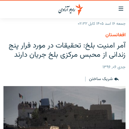
ینک‌های
ابل
سترسی
جمعه ۱۶ اسد ۱۴۰۵ کابل ۰۲:۳۲
ازگشت
صفحه نخست
افغانستان
ه
گزارش‌ها
آمر امنیت بلخ: تحقیقات در مورد فرار پنج
تن
صلی
خبرها
افغانستان
زندانی از محبس مرکزی بلخ جریان دارند
ازگشت
جدول نشرات
منطقه
افغانستان
ه
جدی ۰۶, ۱۳۹۶
نوی
مصاحبه‌ها
جهان
شرق میانه
صلی
شریک ساختن
برنامه‌ها
جهان
راجعه
ه
مجموعه تصویری
فحه
ورزش
ستجو
بحران مهاجرت
'کووید-۱۹'