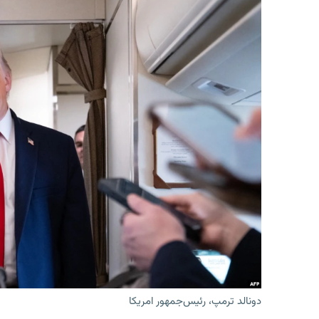
دونالد ترمپ، رئیس‌جمهور امریکا