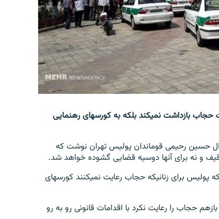
پولیس تهران می‎گوید بعد از این زنان را بخاطر عدم رعایت حجاب بازداشت نمی‎کند بلکه به کورس‎های رهنمایی
جنرال حسین رحیمی قوماندان پولیس تهران نوشت که
از سوی دیگر آژانس خبر رسانی نیمه دولتی تسنیم گفت که پولیس برای زنانی‎که حجاب رعایت نمی‎کنند کورس‎های
رشادی بازهم حجاب را رعایت نکرد با اقدامات قانونی رو به رو