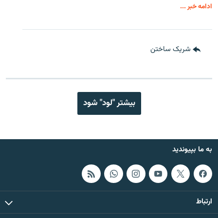
ادامه خبر ...
شریک ساختن
بیشتر "لود" شود
به ما بپیوندید
ارتباط