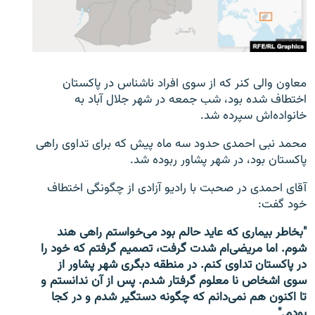
تماس
صفحه پشتو
Azadi English
معاون والی کنر که از سوی افراد ناشناس در پاکستان
اختطاف شده بود، شب جمعه در شهر جلال آباد به
به ما بپیوندید
خانواده‌اش سپرده شد.
محمد نبی احمدی حدود سه ماه پیش که برای تداوی راهی
پاکستان بود، در شهر پشاور ربوده شد.
همۀ سایت‌های رادیو آزادی/ رادیو اروپای آزاد
آقای احمدی در صحبت با رادیو آزادی از چگونگی اختطاف
خود گفت:
"بخاطر بیماری که عاید حالم بود می‌خواستم راهی هند
شوم. اما مریضی‌ام شدت گرفت، تصمیم گرفتم که خود را
در پاکستان تداوی کنم. در منطقه دبگری شهر پشاور از
سوی اشخاص نا معلوم گرفتار شدم. پس از آن ندانستم و
تا اکنون هم نمی‌دانم که چگونه دستگیر شدم و در کجا
بودم."