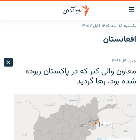
ینک‌های
ابل
سترسی
یکشنبه ۱۸ اسد ۱۴۰۵ کابل ۰۴:۵۷
ازگشت
صفحه نخست
افغانستان
ه
گزارش‌ها
تن
صلی
خبرها
افغانستان
جدی ۱۶, ۱۳۹۶
ازگشت
جدول نشرات
منطقه
افغانستان
ه
معاون والی کنر که در پاکستان ربوده
نوی
مصاحبه‌ها
جهان
شرق میانه
شده بود، رها گردید
صلی
برنامه‌ها
جهان
راجعه
ه
مجموعه تصویری
فحه
ورزش
ستجو
بحران مهاجرت
'کووید-۱۹'