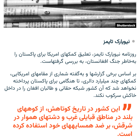
تماس
صفحه پشتو
Azadi English
نیویارک تایمز
به ما بپیوندید
روزنامه نیویارک تایمز، تعلیق کمک‎های امریکا برای پاکستان را
به‌خاطر جنگ افغانستان، به بررسی گرفته‎است.
بر اساس برخی گزارش‎ها و به‌گفته شماری از مقام‎های امریکایی،
همۀ سایت‌های رادیو آزادی/ رادیو اروپای آزاد
کمک‎های چند میلیارد دالری، تا هنگامی برای پاکستان پرداخته
نخواهد شد که آن کشور شبکه حقانی و طالبان افغان را در داخل
خاکش سرکوب نکند.
این کشور در تاریخ کوتاهش، از کوه‎های
بلند در مناطق قبایلی غرب و دشت‎های هموار در
شرقش، بر ضد همسایه‎های خود استفاده کرده
است.