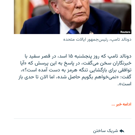
دونالد تامپ، رئیس‌جمهور ایالات متحده
دونالد تامپ که روز پنجشنبه ۱۵ اسد، در قصر سفید با
خبرنگاران سخن می‌گفت، در پاسخ به این پرسش که «آیا
توافقی برای بازگشایی تنگه هرمز به دست آمده است؟»،
گفت: «نمی‌خواهم بگویم حاصل شده، اما الان تا حدی باز
است».
ادامه خبر ...
شریک ساختن