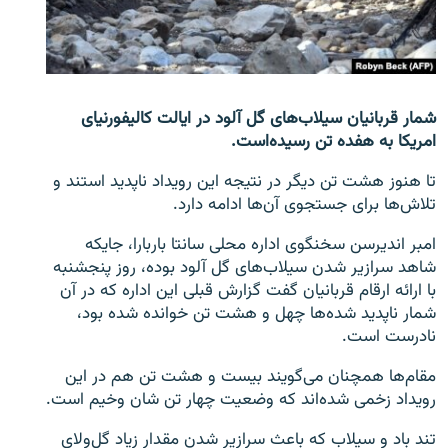
تماس
صفحه پشتو
Azadi English
شمار قربانیان سیلاب‌های گل آلود در ایالت کالیفورنیای
امریکا به هفده تن رسیده‌است.
به ما بپیوندید
تا هنوز هشت تن دیگر در نتیجه این رویداد ناپدید استند و
تلاش‌ها برای جستجوی آن‌ها ادامه دارد.
امبر اندیرسن سخنگوی اداره محلی سانتا باربارا، جایکه
همۀ سایت‌های رادیو آزادی/ رادیو اروپای آزاد
شاهد سرازیر شدن سیلاب‌های گل آلود بوده، روز پنجشنبه
با ارائه ارقام قربانیان گفت گزارش قبلی این اداره که در آن
شمار ناپدید شده‌ها چهل و هشت تن خوانده شده بود،
نادرست است.
مقام‌ها همچنان می‌گویند بیست و هشت تن هم در این
رویداد زخمی شده‌اند که وضعیت چهار تن شان وخیم است.
تند باد و سیلاب که باعث سرازیر شدن مقدار زیاد گل‌و‌لای