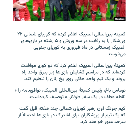
تماس
صفحه پشتو
Azadi English
کمیته بین‌المللی المپیک اعلام کرده که کوریای شمالی ۲۲
ورزشکار را به رقابت در سه ورزش و ۵ رشته در بازی‌های
به ما بپیوندید
المپیک زمستانی در ماه فبروری به کوریای جنوبی
می‌فرستد.
کمیتۀ بین‌المللی المپیک اعلام کرد که دو کوریا موافقت
کرده‌اند که در مراسم گشایش بازی‌ها زیر بیرق واحد راه
همۀ سایت‌های رادیو آزادی/ رادیو اروپای آزاد
بروند و یک تیم واحد هاکی روی یخ زنان را تنظیم کند.
توماس باخ، رئیس کمیتۀ بین‌المللی المپیک، توافق‌نامه را «
نقطه عطف در یک سفر طولانی» توصیف کرده‌است.
کیم جونگ اون رهبر کوریای شمالی چند هفته قبل گفت
که یک تیم از ورزشکاران برای اشتراک در بازی‌ها احتمالاً از
سرحد عبور خواهند کرد.