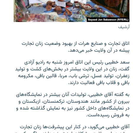
تماس
صفحه پشتو
آرشیف
Azadi English
اتاق تجارت و صنایع هرات از بهبود وضعیت زنان تجارت
به ما بپیوندید
پیشه در آن ولایت خبر می‌دهد.
سعد خطیبی رئیس این اتاق امروز شنبه به رادیو آزادی
گفت، زنان در این ولایت بیشتر در بخش‌های کشت و تولید
همۀ سایت‌های رادیو آزادی/ رادیو اروپای آزاد
زعفران، تولید عسل، ترشی باب، مربا، قالین بافی، مکرومه
بافی و قلاب بافی فعالیت دارند.
به گفته آقای خطیبی، تولیدات آنان بیشتر در نمایشگاه‌های
بیرون از کشور مانند هندوستان، ترکمنستان، ازبکستان و
در نمایشگاه‌های داخل کشور نیز به نمایش گذاشته شده و
به فروش رسیده‌است.
آقای خطیبی می‌گوید، در کنار این پیشرفت‌ها زنان تجارت