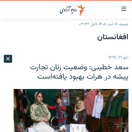
ینک‌های
ابل
سترسی
جمعه ۱۶ اسد ۱۴۰۵ کابل ۰۳:۳۲
ازگشت
صفحه نخست
افغانستان
ه
گزارش‌ها
تن
صلی
خبرها
افغانستان
دلو ۲۱, ۱۳۹۶
ازگشت
جدول نشرات
منطقه
افغانستان
ه
سعد خطیبی: وضعیت زنان تجارت
نوی
مصاحبه‌ها
جهان
شرق میانه
پیشه در هرات بهبود یافته‌است
صلی
برنامه‌ها
جهان
راجعه
ه
مجموعه تصویری
فحه
ورزش
ستجو
بحران مهاجرت
'کووید-۱۹'