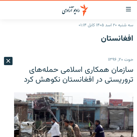
ینک‌های
ابل
سترسی
سه شنبه ۲۰ اسد ۱۴۰۵ کابل ۰۱:۱۴
ازگشت
صفحه نخست
افغانستان
ه
گزارش‌ها
تن
صلی
خبرها
افغانستان
حوت ۲۰, ۱۳۹۶
ازگشت
جدول نشرات
منطقه
افغانستان
ه
سازمان همکاری اسلامی حمله‌های
نوی
مصاحبه‌ها
جهان
شرق میانه
تروریستی در افغانستان نکوهش کرد
صلی
برنامه‌ها
جهان
راجعه
ه
مجموعه تصویری
فحه
ورزش
ستجو
بحران مهاجرت
'کووید-۱۹'