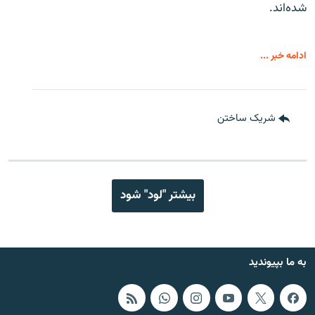
شده‌اند.
ادامه خبر ...
شریک ساختن
بیشتر "لود" شود
به ما بپیوندید