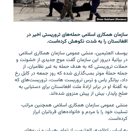
تماس
صفحه پشتو
Azadi English
سازمان همکاری اسلامی حمله‌های تروریستی اخیر در
افغانستان را به شدت نکوهش کرده‌است.
به ما بپیوندید
یوسف العثیمین، منشی عمومی سازمان همكاری اسلامی
در بیانیۀ دیروز این سازمان گفت موج جدیدی از خشونت و
حملات تروریستی كه به هدف حمله به غیر نظامیان، از
جمله حملۀ موتر بمب‌گذاری شده كه روز جمعه در کابل رخ
همۀ سایت‌های رادیو آزادی/ رادیو اروپای آزاد
داد، بیانگر یاس و ترس تروریست هاست، تروریست‌های که
به گفتۀ او در برابر ارادۀ ملت افغانستان برای دستیابی به
صلح پایدار، بیش از پیش منزوی شده‌اند.
منشی عمومی سازمان همکاری اسلامی همچنین مراتب
تسلیت خود را با مردم و خانواده‌های قربانیان ابراز
کرده‌است.
به اساس اعلامیه، العثیمین از تمام رهبران و نیروهای