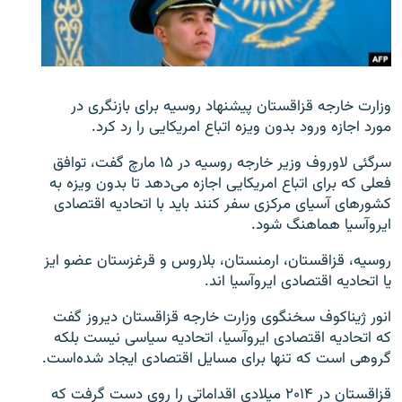
تماس
صفحه پشتو
Azadi English
وزارت خارجه قزاقستان پیشنهاد روسیه برای بازنگری در
مورد اجازه ورود بدون ویزه اتباع امریکایی را رد کرد.
به ما بپیوندید
سرگئی لاوروف وزیر خارجه روسیه در ۱۵ مارچ گفت، توافق
فعلی که برای اتباع امریکایی اجازه می‌دهد تا بدون ویزه به
کشورهای آسیای مرکزی سفر کنند باید با اتحادیه اقتصادی
ایروآسیا هماهنگ شود.
همۀ سایت‌های رادیو آزادی/ رادیو اروپای آزاد
روسیه، قزاقستان، ارمنستان، بلاروس و قرغزستان عضو ایز
یا اتحادیه اقتصادی ایروآسیا اند.
انور ژیناکوف سخنگوی وزارت خارجه قزاقستان دیروز گفت
که اتحادیه اقتصادی ایروآسیا، اتحادیه سیاسی نیست بلکه
گروهی است که تنها برای مسایل اقتصادی ایجاد شده‌است.
قزاقستان در ۲۰۱۴ میلادی اقداماتی را روی دست گرفت که