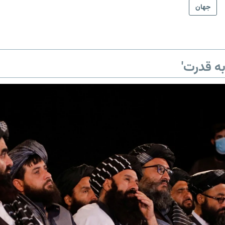
جهان
ه قدرت'