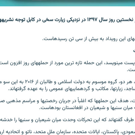
حمله
.
روزنامه واشنگتن پست می‎نویسد، این حمله تازه ترین مور
به نوشته روزنامه، هر دو، گروه موسوم به د
ی عمومی را به عهده گرفته‎اند.
روزنامه نوشته‎است، هدف این حمله‎ها که اغلباً در جریان رخصتی
 در افغانستان بوده‎است.
عیان و سنی‎ها را خدشه دار نمی‎سازد.
ودی، پاکستان، ایالات متحده، سازمان ملل متحد، ناتو و اتحادیه ارو