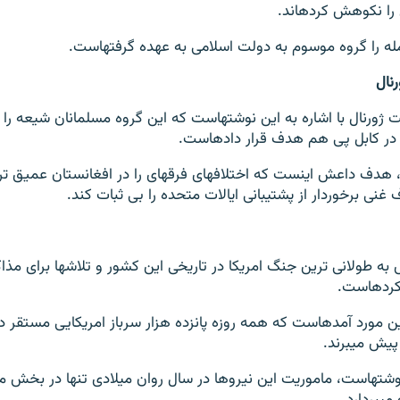
ا نکوهش کرده‎اند.
را گروه موسوم به دولت اسلامی به عهده گرفته‎است.
نال
روزنامه وال ستریت ژورنال با اشاره به این نوشته‎است که این گروه مسل
کابل پی هم هدف قرار داده‎است.
به نوشته روزنامه، هدف داعش اینست که اختلاف‎های فرقه‎ای را
نی برخوردار از پشتیبانی ایالات متحده را بی ثبات کند.
مجله فارن افیرس به طولانی ترین جنگ امریکا 
‎است.
در آغاز مطلبی درین مورد آمده‎است که همه روزه پانزده هزار سرباز امریکایی م
می‎برند.