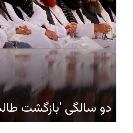
دو سالگی 'بازگشت طالب