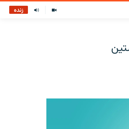
زنده
تین