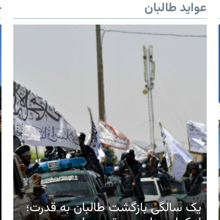
عواید طالبان
خ
یک سالگی بازگشت طالبان به قدرت؛