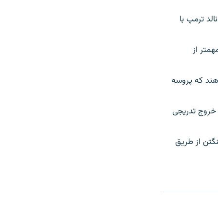
الد ترمپ با
حه مهمتر از
 بدهند که پروسه
ویس، مشخصاً، این رهبران می‎توانند این کار را با روشن ساختن این‎که خروج تدریجی
ا واشنگتن از طریق