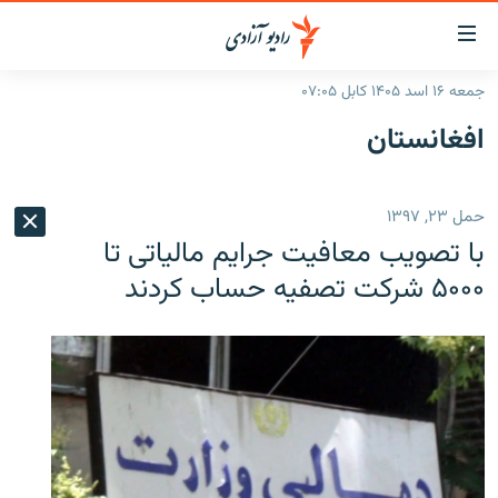
ینک‌های
ابل
سترسی
جمعه ۱۶ اسد ۱۴۰۵ کابل ۰۷:۰۵
ازگشت
صفحه نخست
افغانستان
ه
گزارش‌ها
تن
صلی
خبرها
افغانستان
حمل ۲۳, ۱۳۹۷
ازگشت
جدول نشرات
منطقه
افغانستان
ه
با تصویب معافیت جرایم مالیاتی تا
نوی
مصاحبه‌ها
جهان
شرق میانه
۵۰۰۰ شرکت تصفیه حساب کردند
صلی
برنامه‌ها
جهان
راجعه
ه
مجموعه تصویری
فحه
ورزش
ستجو
بحران مهاجرت
'کووید-۱۹'