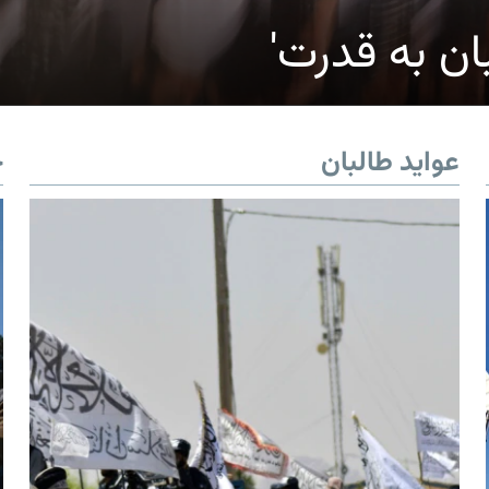
ان به قدرت'
عواید طالبان
خ