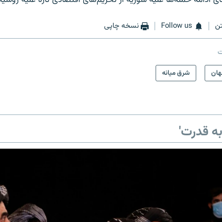
ن
Follow us
نسخه چاپی
ت
ان
شرق میانه
ه قدرت'