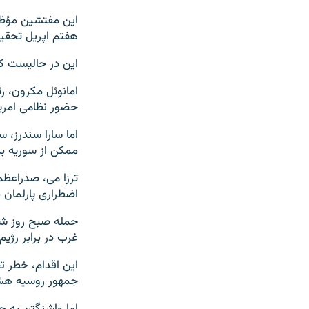
هفتم اپریل تحقیق
این در حالیست ک
امانوئل مکرون، ر
حضور نظامی امریک
ممکن از سوریه بی
ترزا می، صدراعظ
اضطراری پارلمان بریت
حمله صبح روز شنب
غرب در برابر رژی
این اقدام، خطر ت
جمهور روسیه هشد
اما واشنگتن به جا