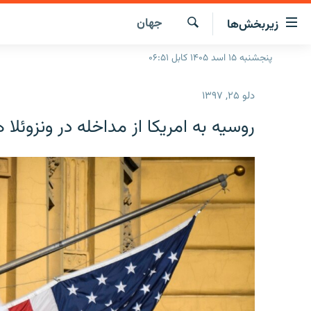
ینک‌های
جهان
زیربخش‌ها
ابل
سترسی
جستجو
پنجشنبه ۱۵ اسد ۱۴۰۵ کابل ۰۶:۵۱
صفحه نخست
ازگشت
گزارش‌ها
ه
دلو ۲۵, ۱۳۹۷
تن
خبرها
افغانستان
صلی
روسیه به امریکا از مداخله در ونزوئلا 
ازگشت
جدول نشرات
منطقه
افغانستان
ه
مصاحبه‌ها
جهان
شرق میانه
نوی
صلی
برنامه‌ها
جهان
راجعه
مجموعه تصویری
ه
فحه
ورزش
ستجو
بحران مهاجرت
'کووید-۱۹'