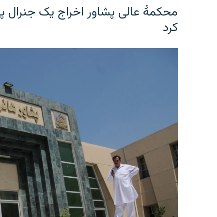
محکمۀ عالی پشاور اخراج یک جنرال پی
کرد