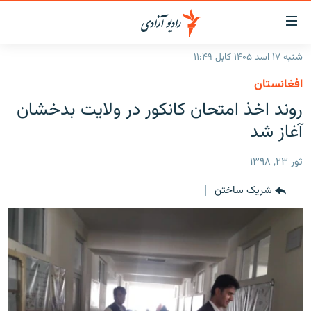
ینک‌های
ابل
سترسی
شنبه ۱۷ اسد ۱۴۰۵ کابل ۱۱:۴۹
ازگشت
صفحه نخست
افغانستان
ه
گزارش‌ها
روند اخذ امتحان کانکور در ولایت بدخشان
تن
صلی
خبرها
افغانستان
آغاز شد
ازگشت
جدول نشرات
منطقه
افغانستان
ه
ثور ۲۳, ۱۳۹۸
نوی
مصاحبه‌ها
جهان
شرق میانه
صلی
شریک ساختن
برنامه‌ها
جهان
راجعه
ه
مجموعه تصویری
فحه
ورزش
ستجو
بحران مهاجرت
'کووید-۱۹'