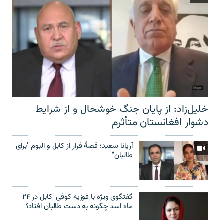
خلیل‌زاد: از پایان جنگ خوشحال و از شرایط
دشوار افغانستان متأثرم
آریانا سعید؛ قصۀ فرار از کابل و البوم "برای
طالبان"
گفتگوی ویژه با فوزیه کوفی؛ کابل در ۲۴
ماه اسد چگونه به دست طالبان افتاد؟