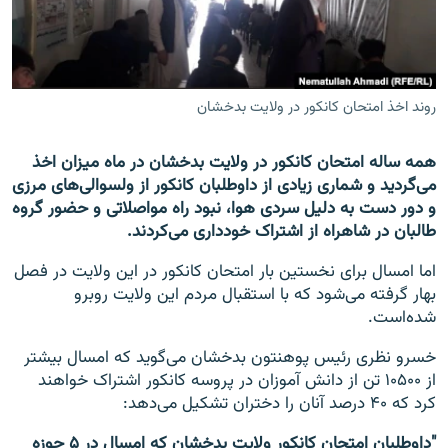
تماس
صفحه پشتو
Azadi English
روند اخذ امتحان کانکور در ولایت بدخشان
به ما بپیوندید
همه ساله امتحان کانکور در ولایت بدخشان در ماه میزان اخذ
می‌گردید و شماری زیادی از داوطلبان کانکور از ولسوالی‌های مرزی
و دور دست به دلیل سردی هوا، نبود راه مواصلاتی و حضور گروه
طالبان در شاهراه از اشتراک خودداری می‌کردند.
همۀ سایت‌های رادیو آزادی/ رادیو اروپای آزاد
اما امسال برای نخستین بار امتحان کانکور در این ولایت در فصل
بهار گرفته می‌شود که با استقبال مردم این ولایت روبرو
شده‌است.
خسرو نظری رئیس پوهنتون بدخشان می‌گوید که امسال بیشتر
از ۱۰۵۰۰ تن از دانش آموزان در پروسه کانکور اشتراک خواهند
کرد که ۴۰ درصد آنان را دختران تشکیل می‌دهد:
"داوطلبان امتحان کانکور ولایت بدخشان که امسال در ۵ حوزه