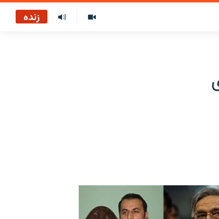
زنده
ی