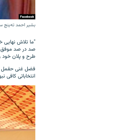
بشیر احمد ته‌ینج س
"ما تلاش نهایی خو
صد در صد موفق نشد
طرح و پلان خود ر
فضل غنی حقمل سخ
انتخاباتی کافی نبو