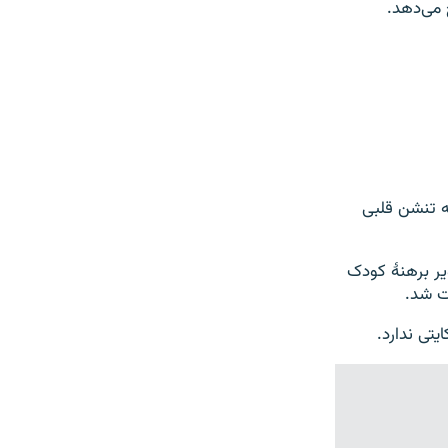
 می‌دهد.
ه تنشن قلبی
یر برهنۀ کودک
ت شد.
یتی ندارد.