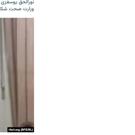
نورالحق یوسفزی 
وزارت صحت شکای