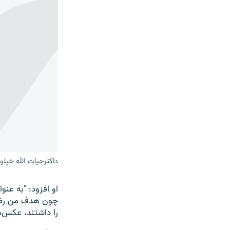
داکترحیات الله خپل
او افزود: "به عنو
چون هدف من رضای 
را داشتند، عکس‌ه