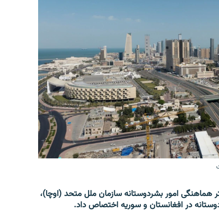
 هماهنگی امور بشردوستانه سازمان ملل متحد (اوچا)،