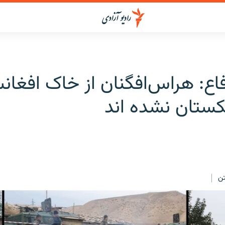
اع: هراس‌افگنان از خاک افغان
کستان نشده اند
ن