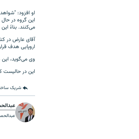
او افزود: "شواهد
این گروه در حال 
می‌کنند. بناءً ا
آقای عارض در کنا
اروپایی هدف قرار 
وی می‌گوید، این 
این در حالیست که
شریک ساخت
عبدالحم
عبدالحمید حکیمی (Hamid Hakimi) خبرنگار ر