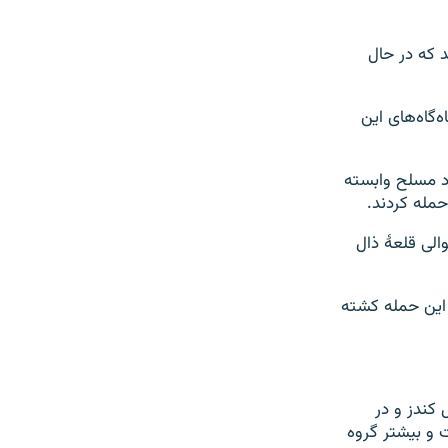
د که در حال
‌گاه‌های این
اد مسلح وابسته
مله کردند.
 بودند که به تاریخ ۳ نومبر از ولسوالی قلعۀ ذال
ز این میان ۱۵ تن از مهاجمان در این حمله کشته
 کندز و در
و بیشتر گروه