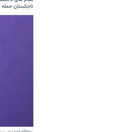
تاجکستان حمله 
روح‌الله احمدزی، س