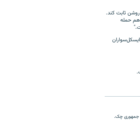
 روشن ثابت کند.
 هم حمله
."
ایسکل‌سواران
.