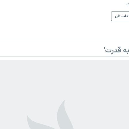
ت
غانستان
ه قدرت'