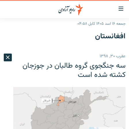
ینک‌های
ابل
سترسی
جمعه ۱۶ اسد ۱۴۰۵ کابل ۰۴:۵۸
ازگشت
صفحه نخست
افغانستان
ه
گزارش‌ها
تن
صلی
خبرها
افغانستان
عقرب ۳۰, ۱۳۹۸
ازگشت
جدول نشرات
منطقه
افغانستان
ه
سه جنگجوی گروه طالبان در جوزجان
نوی
مصاحبه‌ها
جهان
شرق میانه
کشته شده است
صلی
برنامه‌ها
جهان
راجعه
ه
مجموعه تصویری
فحه
ورزش
ستجو
بحران مهاجرت
'کووید-۱۹'