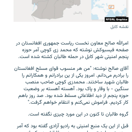
تماس
صفحه پشتو
نقشه کابل
Azadi English
امرالله صالح معاون نخست ریاست جمهوری افغانستان در
به ما بپیوندید
صفحه فیسبوکش نوشته که محمد زی کوچی آمر حوزه
پنجم امنیتی شهر کابل در حمله طالبان کشته شده است.
آقای صالح نوشته: "من هر منسوب قوای مسلح افغانستان
همۀ سایت‌های رادیو آزادی/ رادیو اروپای آزاد
را برادرم می‌دانم. امروز یکی از ین برادرانم و همکارانم را
طالبان شهید ساختند. محمدزی کوچی صاحب منصب
سنگین - با وقار و پاک بود. آهسته آهسته بر وضعیت
حوزه پنجم از دید اطلاعاتی مسلط شده بود. صد روز باهم
کار کردیم. فراموش نمی‌کنم و انتقام خواهم گرفت."
گروه طالبان تا کنون در این مورد چیزی نگفته است.
قبل از این یک منبع امنیتی به رادیو آزادی گفته بود که آمر